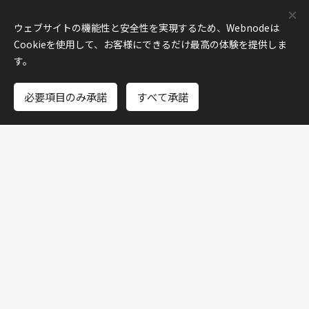
ウェブサイトの機能性と安全性を実現するため、Webnodeは
Cookieを使用して、お客様にできるだけ最高の体験を提供しま
20～49歳向け
💍
す。
LuckBridalClub
必要項目のみ承諾
すべて承諾
50歳代以上
🥂
SENIOR MARRIAGE（シニア
婚活）
【15分無料！】結婚の
📢
悩み何でも相談！(49歳
までの未婚者様)